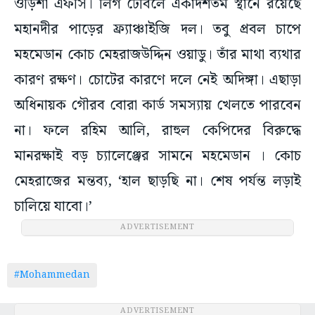
ওড়িশা এফসি। লিগ টেবিলে একাদশতম স্থানে রয়েছে
মহানদীর পাড়ের ফ্র্যাঞ্চাইজি দল। তবু প্রবল চাপে
মহমেডান কোচ মেহরাজউদ্দিন ওয়াডু। তাঁর মাথা ব্যথার
কারণ রক্ষণ। চোটের কারণে দলে নেই অদিঙ্গা। এছাড়া
অধিনায়ক গৌরব বোরা কার্ড সমস্যায় খেলতে পারবেন
না। ফলে রহিম আলি, রাহুল কেপিদের বিরুদ্ধে
মানরক্ষাই বড় চ্যালেঞ্জের সামনে মহমেডান । কোচ
মেহরাজের মন্তব্য, ‘হাল ছাড়ছি না। শেষ পর্যন্ত লড়াই
চালিয়ে যাবো।’
ADVERTISEMENT
#Mohammedan
ADVERTISEMENT