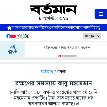
৯ আগস্ট, ২০২৬
কলকাতা
রাজ্য
দেশ
বিদেশ
খেলা
বিনোদন
ব্যবসা
সম্পাদকীয়
চতুষ্পর্ণ
এই
হালিশহরের ঘটনার তদন্ত হবে: শুভেন্দু
মুহূর্তে
বর্তমান
/ খেলা
রক্ষণের সমস্যায় কাবু মহমেডান
চলতি আইএসএলে এখনও পয়েন্টের খাতা খোলেনি
মহমেডান স্পোর্টিং। টানা সাত ম্যাচে হারের পর
অবনমনের আশঙ্কা বাড়ছে। এ