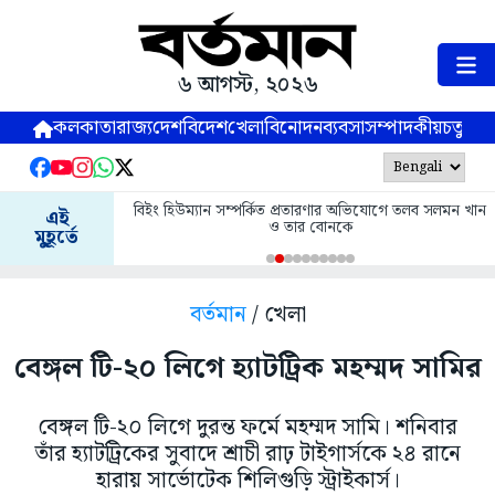
৬ আগস্ট, ২০২৬
কলকাতা
রাজ্য
দেশ
বিদেশ
খেলা
বিনোদন
ব্যবসা
সম্পাদকীয়
চতুষ্পর্ণ
বিইং হিউম্যান সম্পর্কিত প্রতারণার অভিযোগে তলব সলমন খান
এই
ও তার বোনকে
মুহূর্তে
বর্তমান
/ খেলা
বেঙ্গল টি-২০ লিগে হ্যাটট্রিক মহম্মদ সামির
বেঙ্গল টি-২০ লিগে দুরন্ত ফর্মে মহম্মদ সামি। শনিবার
তাঁর হ্যাটট্রিকের সুবাদে শ্রাচী রাঢ় টাইগার্সকে ২৪ রানে
হারায় সার্ভোটেক শিলিগুড়ি স্ট্রাইকার্স।