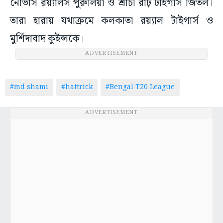
নোভাস রয়্যালস পুরুলিয়া ও শ্রাচী রাঢ় টাইগার্স জিতল।
তারা হারায় যথাক্রমে কলকাতা রয়্যাল টাইগার্স ও
মুর্শিদাবাদ কুইন্সকে।
ADVERTISEMENT
#md shami
#hattrick
#Bengal T20 League
ADVERTISEMENT