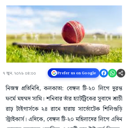
৭ জুন, ২০২৬ ০৪:০০
Prefer us on Google
নিজস্ব প্রতিনিধি, কলকাতা: বেঙ্গল টি-২০ লিগে দুরন্ত
ফর্মে মহম্মদ সামি। শনিবার তাঁর হ্যাটট্রিকের সুবাদে শ্রাচী
রাঢ় টাইগার্সকে ২৪ রানে হারায় সার্ভোটেক শিলিগুড়ি
স্ট্রাইকার্স। এদিকে, বেঙ্গল টি-২০ মহিলাদের লিগে এদিন