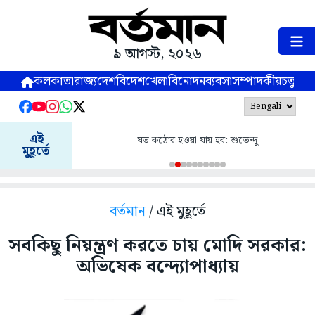
৯ আগস্ট, ২০২৬
কলকাতা
রাজ্য
দেশ
বিদেশ
খেলা
বিনোদন
ব্যবসা
সম্পাদকীয়
চতুষ্পর্ণ
এই
যত কঠোর হওয়া যায় হব: শুভেন্দু
মুহূর্তে
বর্তমান
/ এই মুহূর্তে
সবকিছু নিয়ন্ত্রণ করতে চায় মোদি সরকার:
অভিষেক বন্দ্যোপাধ্যায়