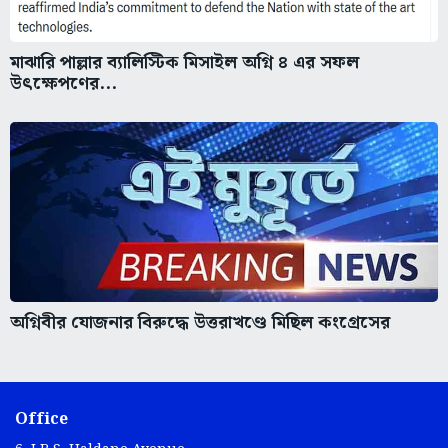
মাঝারি পাল্লার ব্যালিস্টিক মিসাইল অগ্নি ৪ এর সফল
উৎক্ষেপণের...
অগ্নিবীর যোজনার বিরুদ্ধে উত্তরাখণ্ডে মিছিল কংগ্রেসের
Office