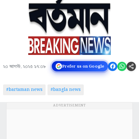
২০ আগস্ট, ২০২৫ ১৭:০৮
Prefer us on Google
#bartaman news
#bangla news
ADVERTISEMENT