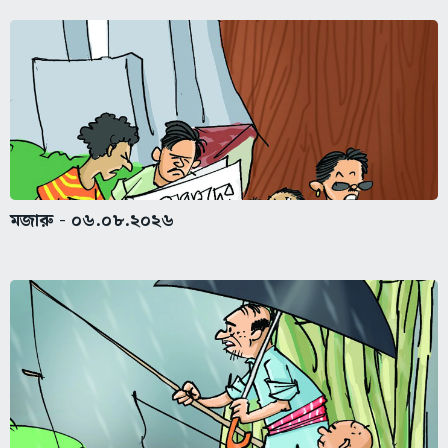
মজারু - ০৬.০৮.২০২৬