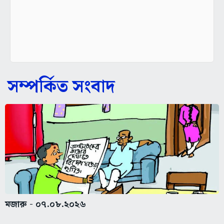
সম্পর্কিত সংবাদ
মজারু - ০৭.০৮.২০২৬