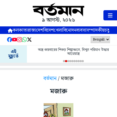
৯ আগস্ট, ২০২৬
কলকাতা
রাজ্য
দেশ
বিদেশ
খেলা
বিনোদন
ব্যবসা
সম্পাদকীয়
চতুষ্পর্ণ
অস্ত্র কারবারের শিকড় শিল্পাঞ্চলে, বিপুল পরিমান উদ্ধার
এই
আগ্নেয়াস্ত্র
মুহূর্তে
বর্তমান
/ মজারু
মজারু