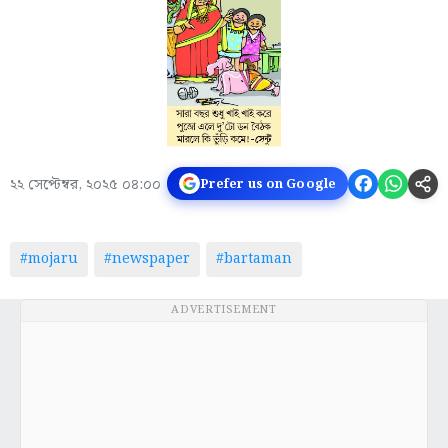
২২ সেপ্টেম্বর, ২০২৫ ০৪:০০
Prefer us on Google
#mojaru
#newspaper
#bartaman
ADVERTISEMENT