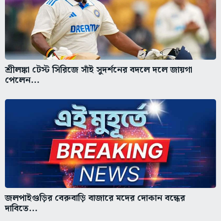
শ্রীলঙ্কা টেস্ট সিরিজে সাঁই সুদর্শনের বদলে দলে জায়গা
পেলেন...
জলপাইগুড়ির বেরুবাড়ি বাজারে মদের দোকান বন্ধের
দাবিতে...