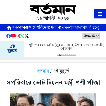
১১ আগস্ট, ২০২৬
কলকাতা
রাজ্য
দেশ
বিদেশ
খেলা
বিনোদন
ব্যবসা
সম্পাদকীয়
চতুষ্পর্ণ
পুলিশের হাতে আটক টুলুর ম্যানেজার, উদ্ধার ‘মণ্ডলের ডায়েরি’,
এই
শোরগোল
মুহূর্তে
বর্তমান
/ এই মুহূর্তে
সপরিবারে ভোট দিলেন মন্ত্রী শশী পাঁজা