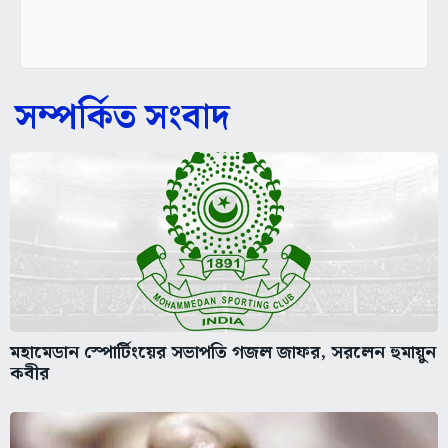
সম্পর্কিত সংবাদ
মহামেডান স্পোর্টিংয়ের সভাপতি গজল জাফর, সরলেন হুমায়ুন
কবীর