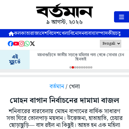
৯ আগস্ট, ২০২৬
কলকাতা
রাজ্য
দেশ
বিদেশ
খেলা
বিনোদন
ব্যবসা
সম্পাদকীয়
চতুষ্পর্ণ
ময়নাগুড়িতে জাতীয় সড়কে মহিলার গলা থেকে সোনার চেন
এই
ছিনতাই
মুহূর্তে
বর্তমান
/ খেলা
মোহন বাগান নির্বাচনের দামামা বাজল
শনিবারের বারবেলায় মোহন বাগানের বার্ষিক সাধারণ
সভা ঘিরে তোলপাড় ময়দান। উত্তেজনা, হাতাহাতি, চেয়ার
ছোড়াছুড়ি— বাদ রইল না কিছুই। আহত হন এক মহিলা