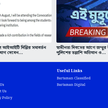
আইআইটি দিল্লির সমাবর্তন
স্বাধীনতা দিবসের আগে জম্মুর
 যোগ দেবেন...
পুলিশের তল্লাশি অভিযান ও...
Useful Links
Bartaman Classified
 Us
Bartaman Digital
t Us
y Policy