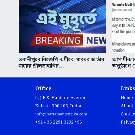
ভবানীপুরে বিজেপি কর্মীকে মারধর ও তাঁর
আগামীকাল 
মায়ের শ্লীলতাহানির...
অনুষ্ঠানে
Office
Links
6, J.B.S. Haldane Avenue,
Home
Kolkata 700 105, India.
About
Contac
info@bartamanpatrika.com
+91 - 33 2251 3292 / 93
Privac