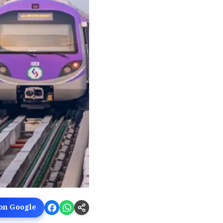
 on Google