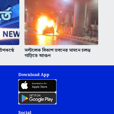
 উপকণ্ঠে
সল্টলেক বিকাশ ভবনের সামনে চলন্ত
গাড়িতে আগুন
Download App
Social