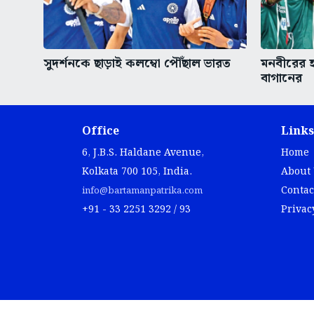
সুদর্শনকে ছাড়াই কলম্বো পৌঁছাল ভারত
মনবীরের হ
বাগানের
Office
Links
6, J.B.S. Haldane Avenue,
Home
Kolkata 700 105, India.
About
Contac
info@bartamanpatrika.com
+91 - 33 2251 3292 / 93
Privac