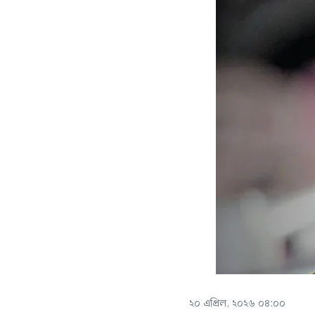
২০ এপ্রিল, ২০২৬ ০৪:০০