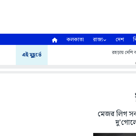
কলকাতা
রাজ্য
দেশ
ব
রহড়ায় দেশি ব
এই মুহূর্তে
মেজর লিগ সকা
দু’গোল