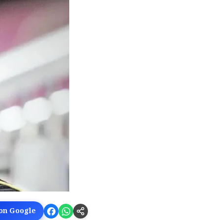
 on Google