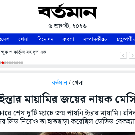
৬ আগস্ট, ২০২৬
িদেশ
খেলা
বিনোদন
ব্যবসা
সম্পাদকীয়
চতুষ্পর্ণী
ন্দুক ও কার্তুজ সহ ধৃত এক
বর্তমান
/ খেলা
ইন্তার মায়ামির জয়ের নায়ক মেস
রে শেষ দু’টি ম্যাচে জয় পায়নি ইন্তার মায়ামি। রব
ের লিড নিয়েও তা হাতছাড়া করেছিল ডেভিড বেকহ্য