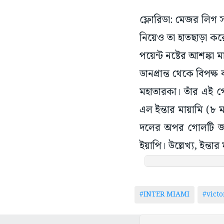
ফ্লোরিডা: মেজর লিগ স
নিয়েও তা হাতছাড়া ক
পয়েন্ট নষ্টের আশঙ্কা
ডানপ্রান্ত থেকে বিপক্ষ
মহাতারকা। তাঁর এই গো
এল ইন্তার মায়ামি (৮ 
দলের অপর গোলটি জার
ইয়াপি। উল্লেখ্য, ইন্
#INTER MIAMI
#victo