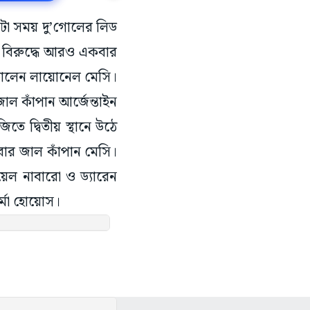
একটা সময় দু’গোলের লিড
 বিরুদ্ধে আরও একবার
জেতালেন লায়োনেল মেসি।
 জাল কাঁপান আর্জেন্তাইন
তে দ্বিতীয় স্থানে উঠে
কবার জাল কাঁপান মেসি।
েল নাবারো ও ড্যারেন
্মো হোয়োস।