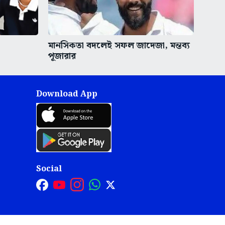
মানসিকতা বদলেই সফল জাদেজা, মন্তব্য
পূজারার
Download App
Social