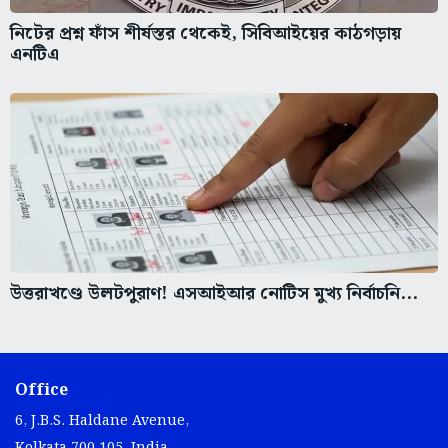
নিটের প্রশ্ন ফাঁস শীর্ষস্তর থেকেই, সিবিআইয়ের কাঠগড়ায়
এনটিএ
উত্তরাখণ্ডে উলটপুরাণ! এসআইআর নোটিস মুখ্য নির্বাচনি...
Office
6, J.B.S. Haldane Avenue,