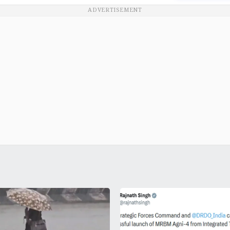
ADVERTISEMENT