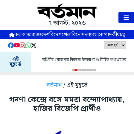
৭ আগস্ট, ২০২৬
কলকাতা
রাজ্য
দেশ
বিদেশ
খেলা
বিনোদন
ব্যবসা
সম্পাদকীয়
চতুষ্পর্ণ
এই
অগ্নিবীর যোজনার বিরুদ্ধে উত্তরাখণ্ডে মিছিল কংগ্রেসের
মুহূর্তে
বর্তমান
/ এই মুহূর্তে
গনণা কেন্দ্রে বসে মমতা বন্দ্যোপাধ্যায়,
হাজির বিজেপি প্রার্থীও