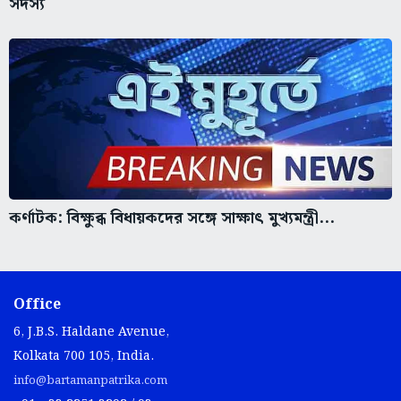
সদস্য
কর্ণাটক: বিক্ষুব্ধ বিধায়কদের সঙ্গে সাক্ষাৎ মুখ্যমন্ত্রী...
Office
6, J.B.S. Haldane Avenue,
Kolkata 700 105, India.
info@bartamanpatrika.com