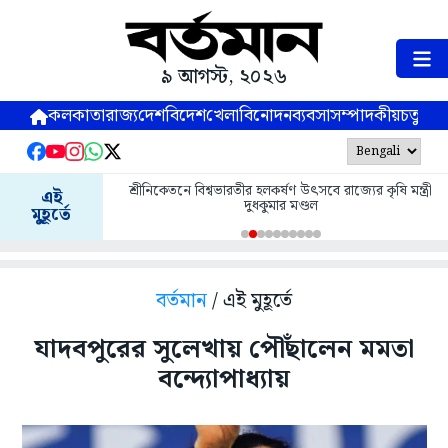
৯ আগস্ট, ২০২৬
কলকাতা
রাজ্য
দেশ
বিদেশ
খেলা
বিনোদন
ব্যবসা
সম্পাদকীয়
চতুষ্পর্ণ
শ্রীনিকেতনে বিশ্বভারতীর হলকর্ষণ উৎসবে রাজ্যের কৃষি মন্ত্রী
এই
দুধকুমার মণ্ডল
মুহূর্তে
বর্তমান
/ এই মুহূর্তে
যাদবপুরের সুলেখায় পৌঁছালেন মমতা
বন্দ্যোপাধ্যায়