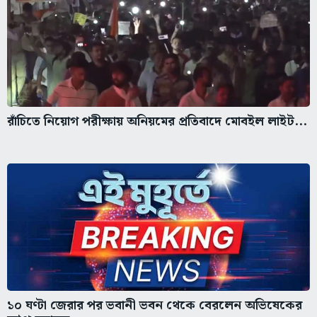
রাঁচিতে নিয়োগ পরীক্ষায় অনিয়মের প্রতিবাদে মোবইল লাইট...
১০ ঘণ্টা জেরার পর ভবানী ভবন থেকে বেরলেন অভিষেকের