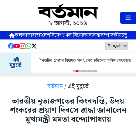
৮ আগস্ট, ২০২৬
কলকাতা
রাজ্য
দেশ
বিদেশ
খেলা
বিনোদন
ব্যবসা
সম্পাদকীয়
চতুষ্পর্ণ
এই
নৈহাটির প্রাক্তন বিধায়ক সনৎ দের ছদিনের পুলিশ হেফাজত
মুহূর্তে
বর্তমান
/ এই মুহূর্তে
ভারতীয় নৃত্যজগতের কিংবদন্তি, উদয়
শংকরের প্রয়াণ দিবসে শ্রদ্ধা জানালেন
মুখ্যমন্ত্রী মমতা বন্দ্যোপাধ্যায়