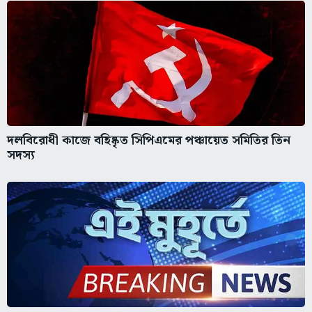
দলবিরোধী কাজে বহিষ্কৃত সিপিএমের পঞ্চায়েত সমিতির তিন
সদস্য