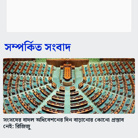
সম্পর্কিত সংবাদ
সংসদের বাদল অধিবেশনের দিন বাড়ানোর কোনো প্রস্তাব
নেই: রিজিজু