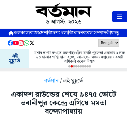
৬ আগস্ট, ২০২৬
কলকাতা
রাজ্য
দেশ
বিদেশ
খেলা
বিনোদন
ব্যবসা
সম্পাদকীয়
চতুষ্পর্ণ
মশার দাপট রুখতে জলপাইগুড়ির চারটি পুরসভা এলাকায় ২ লক্ষ
এই
৬০ হাজার গাপ্পি ছাড়া হচ্ছে, জানালেন মৎস্য দপ্তরের সহকারী
মুহূর্তে
অধিকর্তা রমেশ বিশ্বাস
বর্তমান
/ এই মুহূর্তে
একাদশ রাউন্ডের শেষে ৯৪৭৫ ভোটে
ভবানীপুর কেন্দ্রে এগিয়ে মমতা
বন্দ্যোপাধ্যায়