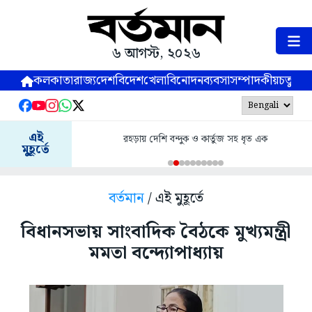
৬ আগস্ট, ২০২৬
কলকাতা
রাজ্য
দেশ
বিদেশ
খেলা
বিনোদন
ব্যবসা
সম্পাদকীয়
চতুষ্পর্ণ
এই
রহড়ায় দেশি বন্দুক ও কার্তুজ সহ ধৃত এক
মুহূর্তে
বর্তমান
/ এই মুহূর্তে
বিধানসভায় সাংবাদিক বৈঠকে মুখ্যমন্ত্রী
মমতা বন্দ্যোপাধ্যায়