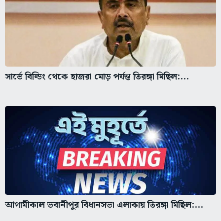
সার্ভে বিল্ডিং থেকে হাজরা মোড় পর্যন্ত তিরঙ্গা মিছিল:...
আগামীকাল ভবানীপুর বিধানসভা এলাকায় তিরঙ্গা মিছিল:...