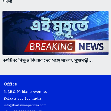
সদস্য
কর্ণাটক: বিক্ষুব্ধ বিধায়কদের সঙ্গে সাক্ষাৎ মুখ্যমন্ত্রী...
Office
6, J.B.S. Haldane Avenue,
Kolkata 700 105, India.
info@bartamanpatrika.com