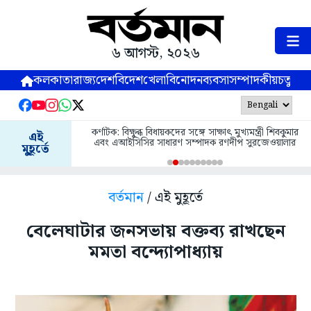
৬ আগস্ট, ২০২৬
কলকাতা
রাজ্য
দেশ
বিদেশ
খেলা
বিনোদন
ব্যবসা
সম্পাদকীয়
চতুষ্পর্ণ
কর্ণাটক: বিক্ষুব্ধ বিধায়কদের সঙ্গে সাক্ষাৎ মুখ্যমন্ত্রী শিবকুমার
এই
এবং এআইসিসির সাধারণ সম্পাদক রণদীপ সুরজেওয়ালার
মুহূর্তে
বর্তমান
/ এই মুহূর্তে
বেলেঘাটার জনসভায় বক্তব্য রাখছেন
মমতা বন্দ্যোপাধ্যায়