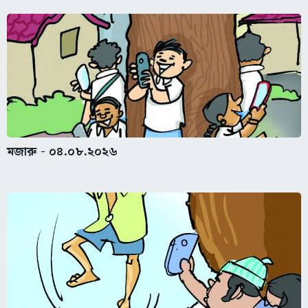
মজারু - ০৪.০৮.২০২৬