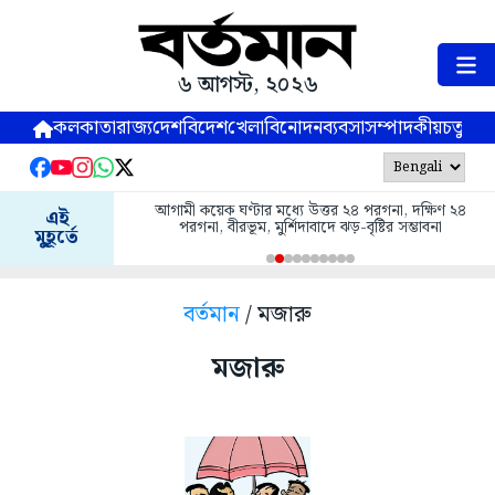
৬ আগস্ট, ২০২৬
কলকাতা
রাজ্য
দেশ
বিদেশ
খেলা
বিনোদন
ব্যবসা
সম্পাদকীয়
চতুষ্পর্ণ
আগামী কয়েক ঘণ্টার মধ্যে উত্তর ২৪ পরগনা, দক্ষিণ ২৪
এই
পরগনা, বীরভূম, মুর্শিদাবাদে ঝড়-বৃষ্টির সম্ভাবনা
মুহূর্তে
বর্তমান
/ মজারু
মজারু