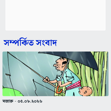
সম্পর্কিত সংবাদ
মজারু - ০৫.০৮.২০২৬