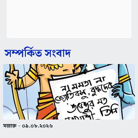
সম্পর্কিত সংবাদ
মজারু - ০৯.০৮.২০২৬