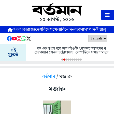
১০ আগস্ট, ২০২৬
কলকাতা
রাজ্য
দেশ
বিদেশ
খেলা
বিনোদন
ব্যবসা
সম্পাদকীয়
চতুষ্পর্ণ
গত এক সপ্তাহ ধরে জলপাইগুড়ি পুরসভায় আসছেন না
এই
চেয়ারম্যান সৈকত চট্টোপাধ্যায়, ভোগান্তিতে সাধারণ মানুষ
মুহূর্তে
বর্তমান
/ মজারু
মজারু