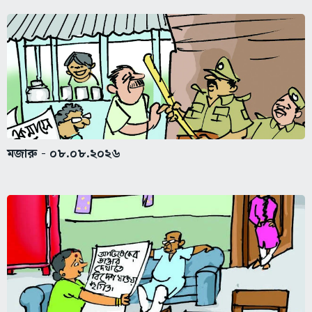
মজারু - ০৮.০৮.২০২৬