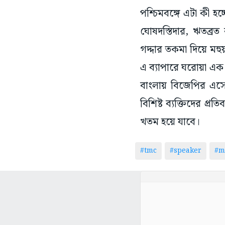
পশ্চিমবঙ্গে এটা কী হচ্
ঘোষদস্তিদার, ঋতব্রত ব
গদ্দার তকমা দিয়ে মহুয়
এ ব্যাপারে ঘরোয়া এক 
বাংলায় বিজেপির এসেই
বিশিষ্ট ব্যক্তিদের প্
খতম হয়ে যাবে।
#tmc
#speaker
#m