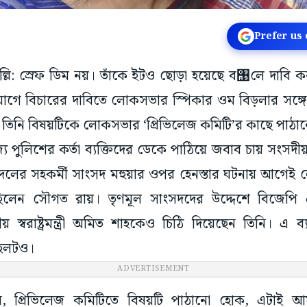
Prefer us
াদিল্লি: স্রেফ ডিম নয়। তাঁকে ইটও ছোড়া হয়েছে ব঩লে দাবি ক
োগে বিচারের দাবিতে লোকসভার স্পিকার ওম বিড়লার সঙ্গে
 তিনি বিষয়টিকে লোকসভার ‘প্রিভিলেজ কমিটি’র কাছে পাঠা
্য পুলিশের কর্তা ব্যক্তিদের ডেকে পাঠিয়ে জবাব চায় সংসদীয় 
দলের সহকর্মী সাংসদ মহুয়ার ওপর হেনস্তার ঘটনায় আগেই 
ছিলেন সৌগত রায়। তৃণমূল সাংসদদের উদ্দেশে বিজেপি
য় স্বরাষ্ট্রমন্ত্রী অমিত শাহকেও চিঠি দিয়েছেন তিনি। এ ব
েহলটও।
ADVERTISEMENT
েন, প্রিভিলেজ কমিটিতে বিষয়টি পাঠানো হোক, এটাই 