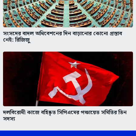
সংসদের বাদল অধিবেশনের দিন বাড়ানোর কোনো প্রস্তাব
নেই: রিজিজু
দলবিরোধী কাজে বহিষ্কৃত সিপিএমের পঞ্চায়েত সমিতির তিন
সদস্য