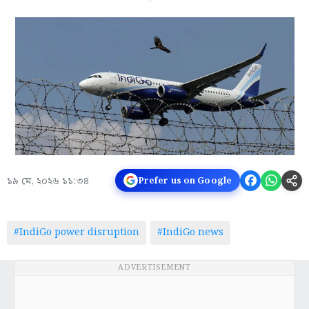
১৯ মে, ২০২৬ ১১:৩৪
Prefer us on Google
#IndiGo power disruption
#IndiGo news
ADVERTISEMENT