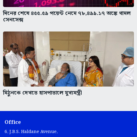
দিনের শেষে ৪৫৫.৫৯ পয়েন্ট নেমে ৭৮,৪৯৯.১৭ অঙ্কে থামল
সেনসেক্স
মিঠুনকে দেখতে হাসপাতালে মুখ্যমন্ত্রী
Office
6, J.B.S. Haldane Avenue,