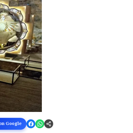
 on Google