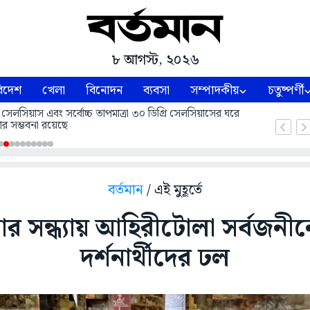
৮ আগস্ট, ২০২৬
িদেশ
খেলা
বিনোদন
ব্যবসা
সম্পাদকীয়
চতুষ্পর্ণী
 সেলসিয়াস এবং সর্বোচ্চ তাপমাত্রা ৩০ ডিগ্রি সেলসিয়াসের ঘরে
ার সম্ভবনা রয়েছে
বর্তমান
/ এই মুহূর্তে
ার সন্ধ্যায় আহিরীটোলা সর্বজনী
দর্শনার্থীদের ঢল