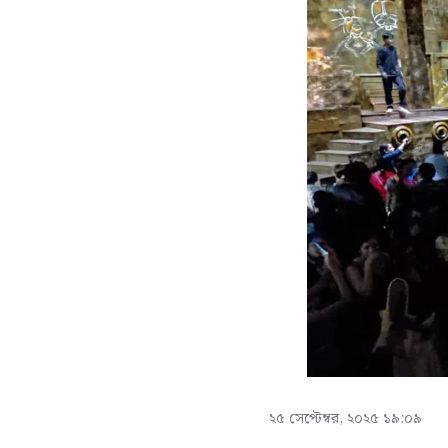
২৫ সেপ্টেম্বর, ২০২৫ ১৯:০৯