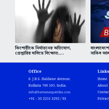
কিশোরীকে নির্যাতনের অভিযোগ,
বাংলাদেশের
গ্রেপ্তারির দাবিতে বিক্ষোভ,...
সাকিব আল 
Office
Links
6, J.B.S. Haldane Avenue,
Home
Kolkata 700 105, India.
About
Contac
info@bartamanpatrika.com
+91 - 33 2251 3292 / 93
Privac