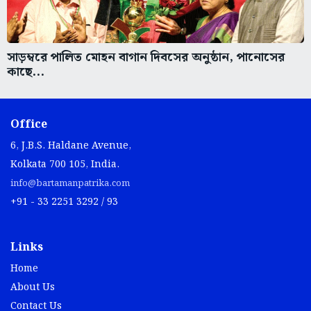
সাড়ম্বরে পালিত মোহন বাগান দিবসের অনুষ্ঠান, পানোসের
কাছে...
Office
6, J.B.S. Haldane Avenue,
Kolkata 700 105, India.
info@bartamanpatrika.com
+91 - 33 2251 3292 / 93
Links
Home
About Us
Contact Us