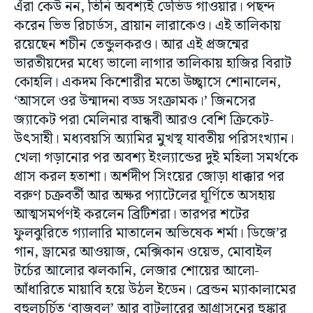
এঁরা কেউ নন, তিনি অবশ্যই ডেভিড গাওয়ার। পছন্দ
করেন ভিভ রিচার্ডস, ব্রায়ান লারাকেও। এই তালিকায়
রয়েছেন শচীন তেন্ডুলকরও। আর এই প্রজন্মের
ভারতীয়দের মধ্যে ভালো লাগার তালিকায় হাজির বিরাট
কোহলি। একদম কিশোরীর মতো উচ্ছ্বাসে শোনালেন,
‘আসলে ওর উন্মাদনা বড্ড সংক্রামক।’ জিনসের
জ্যাকেট পরা মেলিনার বান্ধবী আরও বেশি ক্রিকেট-
উৎসাহী। মধ্যবয়সি অ্যামির মুখস্থ যাবতীয় পরিসংখ্যান।
খেলা গড়ানোর পর অবশ্য ইংল্যান্ডের দুই মহিলা সমর্থকে
গ্রাস করল হতাশা। অর্শদীপ সিংয়ের জোড়া ধাক্কার পর
বরুণ চক্রবর্তী আর অক্ষর প্যাটেলের ঘূর্ণিতে অসহায়
আত্মসমর্পণই করলেন ব্রিটিশরা। তারপর শটের
ফুলঝুরিতে গ্যালারি মাতালেন অভিষেক শর্মা। ডিজে’র
গান, ড্রামের আওয়াজ, মেক্সিকান ওয়েভ, মোবাইল
টর্চের আলোর ঝলকানি, লেজার শোয়ের আলো-
আঁধারিতে মায়াবি হয়ে উঠল ইডেন। ব্রেন্ডন ম্যাকালামের
বহুলচর্চিত ‘বাজবল’ আর বাটলারের আগ্রাসনের হুঙ্কার