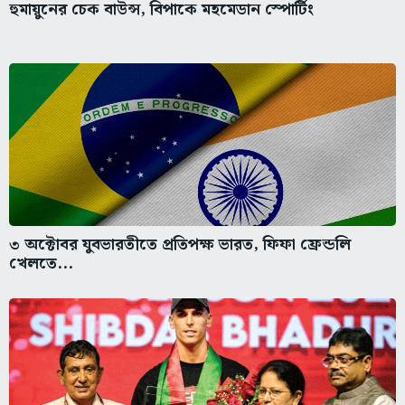
হুমায়ুনের চেক বাউন্স, বিপাকে মহমেডান স্পোর্টিং
৩ অক্টোবর যুবভারতীতে প্রতিপক্ষ ভারত, ফিফা ফ্রেন্ডলি
খেলতে...