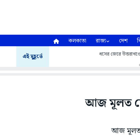
কলকাতা
রাজ্য
দেশ
ব
ধসের জেরে উত্তরাখণ্ডে ম
এই মুহূর্তে
আজ মূলত ম
আজ মূলত ম