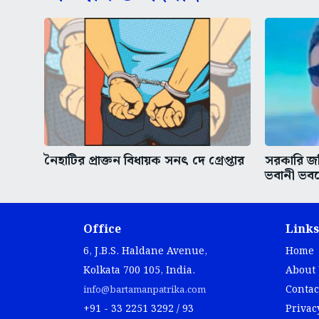
নৈহাটির প্রাক্তন বিধায়ক সনৎ দে গ্রেপ্তার
সরকারি জম
ভবানী ভবন
Office
Links
6, J.B.S. Haldane Avenue,
Home
Kolkata 700 105, India.
About
Contac
info@bartamanpatrika.com
+91 - 33 2251 3292 / 93
Privac