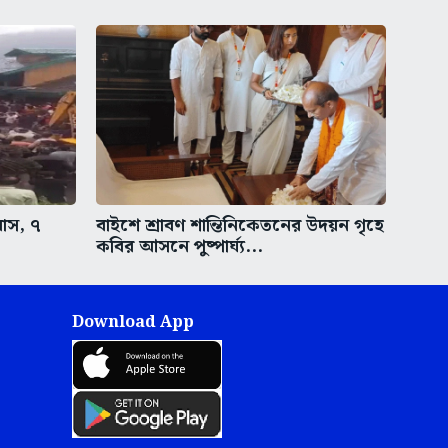
বাস, ৭
বাইশে শ্রাবণ শান্তিনিকেতনের উদয়ন গৃহে
কবির আসনে পুষ্পার্ঘ্য...
Download App