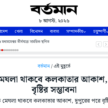
৮ আগস্ট, ২০২৬
িদেশ
খেলা
বিনোদন
ব্যবসা
সম্পাদকীয়
চতুষ্পর্ণী
ধ্যমহেশ্বর তীর্থযাত্রা সাময়িক স্থগিত
বর্তমান
/ এই মুহূর্তে
েঘলা থাকবে কলকাতার আকাশ, দ
বৃষ্টির সম্ভাবনা
েঘলা থাকবে কলকাতার আকাশ, দুপুরের পরে বৃষ্টি