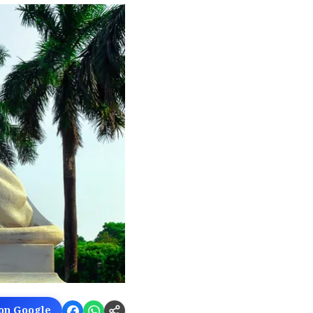
 on Google