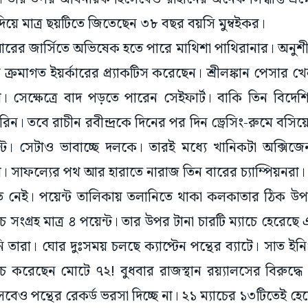
 দিয়ে মাত্র ছয়টিতে জিতেছেন ৩৮ বছর বয়সি মুম্বইকর।
রের জার্সিতে অভিষেক হতে পারে মাথিশা পাথিরানার। অনুশ
নে ক্রমাগত ইয়র্কারের প্র্যাকটিস করেছেন। শ্রীলঙ্কান পেসা
 সেক্ষেত্রে বাদ পড়তে পারেন সেইফার্ট। বাকি তিন বিদেশি 
িন। তবে রাচীন রবীন্দ্রকে দিনের পর দিন ড্রেসিং-রুমে বসি
েন্ট। সেটাও ভাবাচ্ছে দলকে। তারই মধ্যে খানিকটা অক্সিজে
জয়। সাফল্যের পথ আর হারাতে নারাজ তিন বারের চ্যাম্পিয়নরা।
তে নেই। পয়েন্ট তালিকায় তলানিতে থাকা কলকাতার ঠিক উপ
চে সংগ্রহ মাত্র ৪ পয়েন্ট। তার উপর টানা চারটি ম্যাচে হের
তারা। ঘোর দুঃসময় চলছে ক্যাপ্টেন পন্থের ব্যাটে। সাত ই
চে করেছেন মোটে ৭২! বুধবার রাজস্থান রয়্যালসের বিরুদ্ধ
েও পন্থের রেকর্ড ভরসা দিচ্ছে না। ২১ ম্যাচের ১৩টিতেই হে