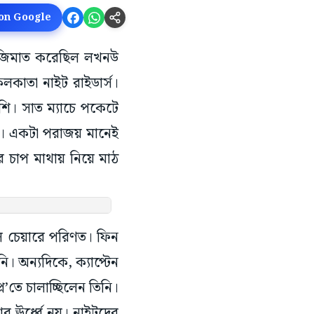
 on Google
 বাজিমাত করেছিল লখনউ
কলকাতা নাইট রাইডার্স।
শি। সাত ম্যাচে পকেটে
ই। একটা পরাজয় মানেই
ার চাপ মাথায় নিয়ে মাঠ
যাল চেয়ারে পরিণত। ফিন
ি। অন্যদিকে, ক্যাপ্টেন
ে’তে চালাচ্ছিলেন তিনি।
ের ঊর্ধ্বে নয়। নাইটদের