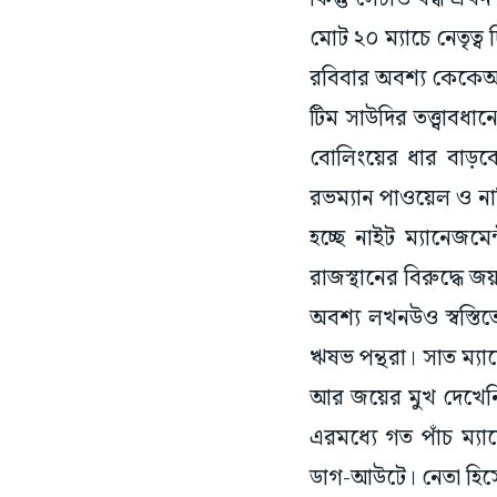
মোট ২০ ম্যাচে নেতৃত্ব
রবিবার অবশ্য কেকেআ
টিম সাউদির তত্ত্বাবধা
বোলিংয়ের ধার বাড়বে।
রভম্যান পাওয়েল ও নার
হচ্ছে নাইট ম্যানেজম
রাজস্থানের বিরুদ্ধে 
অবশ্য লখনউও স্বস্তি
ঋষভ পন্থরা। সাত ম্যা
আর জয়ের মুখ দেখেনি 
এরমধ্যে গত পাঁচ ম্যা
ডাগ-আউটে। নেতা হিসেব