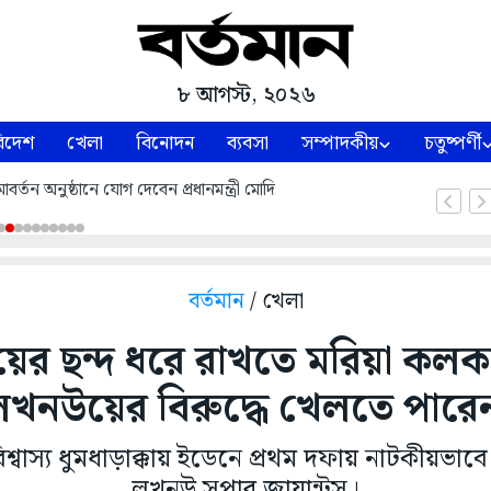
৮ আগস্ট, ২০২৬
িদেশ
খেলা
বিনোদন
ব্যবসা
সম্পাদকীয়
চতুষ্পর্ণী
্তন অনুষ্ঠানে যোগ দেবেন প্রধানমন্ত্রী মোদি
বর্তমান
/ খেলা
র ছন্দ ধরে রাখতে মরিয়া কলকা
 লখনউয়ের বিরুদ্ধে খেলতে পারে
িশ্বাস্য ধুমধাড়াক্কায় ইডেনে প্রথম দফায় নাটকীয়ভা
লখনউ সুপার জায়ান্টস।