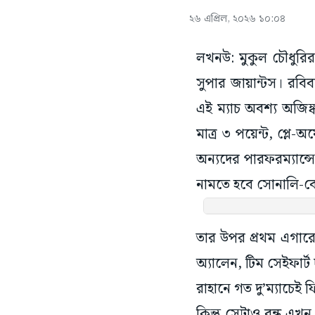
২৬ এপ্রিল, ২০২৬ ১০:০৪
লখনউ: মুকুল চৌধুরির
সুপার জায়ান্টস। রবিব
এই ম্যাচ অবশ্য অজিঙ
মাত্র ৩ পয়েন্ট, প্
অন্যদের পারফরম্যান্স
নামতে হবে সোনালি-বে
তার উপর প্রথম এগারো 
অ্যালেন, টিম সেইফার্ট
রাহানে গত দু’ম্যাচেই 
কিন্তু সেটাও বন্ধ এখন