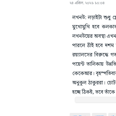
২৪ এপ্রিল, ২০২৬ ১০:০৪
লখনউ: লড়াইটা শুধু প
মুখোমুখি হবে কলকাত
লখনউয়ের অবস্থা এখন 
পারলে ঠাঁই হবে দশম স
রয়্যালসের বিরুদ্ধে 
পয়েন্ট তালিকায় উন্নত
কেকেআর। বৃহস্পতিবার ল
অনুকূল ঠাকুররা। চোট
হচ্ছে ঠিকই, তবে তাঁক