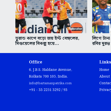
ডুরান্ড কাপে বড়ো জয় ইস্ট বেঙ্গলের,
লিগে টানা 
মিগুয়েলের বিকল্প হয়ে...
রবির দুরন্
Office
Links
6, J.B.S. Haldane Avenue,
Home
Kolkata 700 105, India.
About
Contac
info@bartamanpatrika.com
+91 - 33 2251 3292 / 93
Privac