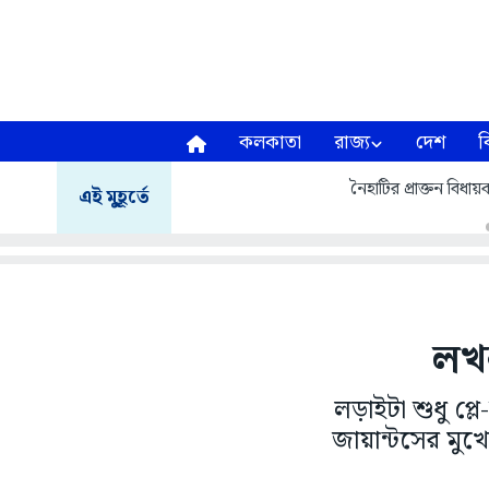
কলকাতা
রাজ্য
দেশ
ব
নৈহাটির প্রাক্তন বি
এই মুহূর্তে
লখন
লড়াইটা শুধু প্
জায়ান্টসের মুখে