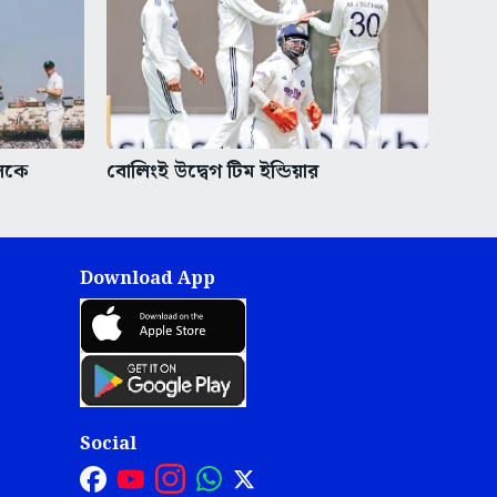
িলকে
বোলিংই উদ্বেগ টিম ইন্ডিয়ার
Download App
Social