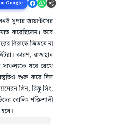
 on Google
খনউ সুপার জায়ান্টসের
াজিমাত করেছিলেন। তবে
ের বিরুদ্ধে জিততে না
াইটরা। কারণ, রাজস্থান
এই সাফল্যকে ধরে রেখে
রস্তুতিও শুরু করে দিল
েরন গ্রিন, রিঙ্কু সিং,
িদের বোলিং শক্তিশালী
 হবে।