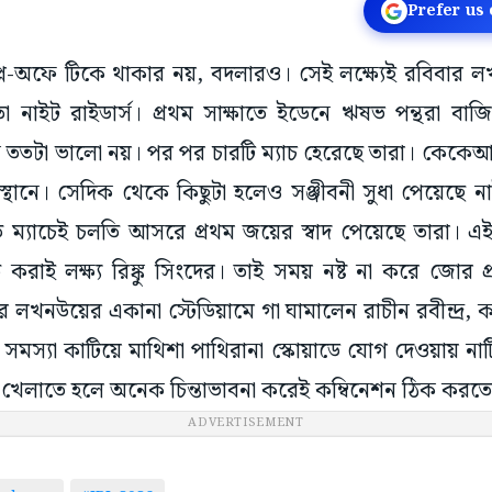
Prefer us
্লে-অফে টিকে থাকার নয়, বদলারও। সেই লক্ষ্যেই রবিবার ল
া নাইট রাইডার্স। প্রথম সাক্ষাতে ইডেনে ঋষভ পন্থরা ব
ততটা ভালো নয়। পর পর চারটি ম্যাচ হেরেছে তারা। কেকেআর
্থানে। সেদিক থেকে কিছুটা হলেও সঞ্জীবনী সুধা পেয়েছে ন
গত ম্যাচেই চলতি আসরে প্রথম জয়ের স্বাদ পেয়েছে তারা। 
ি করাই লক্ষ্য রিঙ্কু সিংদের। তাই সময় নষ্ট না করে জোর প্
খনউয়ের একানা স্টেডিয়ামে গা ঘামালেন রাচীন রবীন্দ্র, ক্যাম
 সমস্যা কাটিয়ে মাথিশা পাথিরানা স্কোয়াডে যোগ দেওয়ায় নাট
ে খেলাতে হলে অনেক চিন্তাভাবনা করেই কম্বিনেশন ঠিক করতে
ADVERTISEMENT