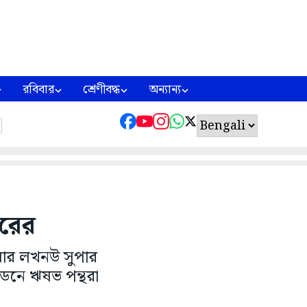
রবিবার
শ্রেণীবদ্ধ
অন্যান্য
আরের
িবার লখনউ সুপার
ইডেনে ঋষভ পন্থরা