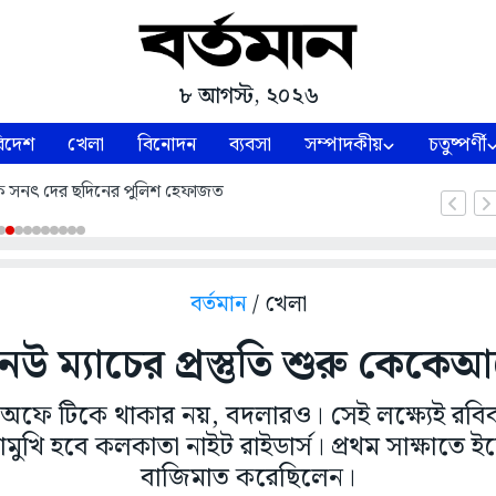
৮ আগস্ট, ২০২৬
িদেশ
খেলা
বিনোদন
ব্যবসা
সম্পাদকীয়
চতুষ্পর্ণী
ধায়ক সনৎ দের ছদিনের পুলিশ হেফাজত
বর্তমান
/ খেলা
উ ম্যাচের প্রস্তুতি শুরু কেকে
লে-অফে টিকে থাকার নয়, বদলারও। সেই লক্ষ্যেই রব
ামুখি হবে কলকাতা নাইট রাইডার্স। প্রথম সাক্ষাতে 
বাজিমাত করেছিলেন।