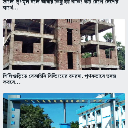
ভালো তৃণমূল বলে আবার কিছু হয় নাকি! কষ্ট চেপে দেশের
স্বার্থে...
শিলিগুড়িতে বেআইনি বিল্ডিংয়ের রমরমা, পৃথকভাবে তদন্ত
করবে...