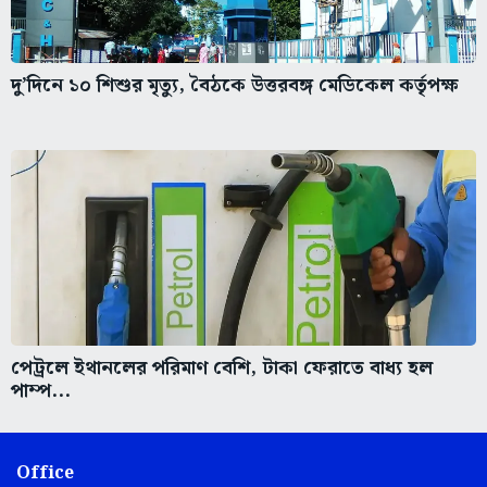
দু’দিনে ১০ শিশুর মৃত্যু, বৈঠকে উত্তরবঙ্গ মেডিকেল কর্তৃপক্ষ
পেট্রলে ইথানলের পরিমাণ বেশি, টাকা ফেরাতে বাধ্য হল
পাম্প...
Office