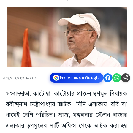
২ জুন, ২০২৬ ১৬:০০
Prefer us on Google
সংবাদদাতা, কাটোয়া: কাটোয়ার প্রাক্তন তৃণমূল বিধায়ক
রবীন্দ্রনাথ চট্টোপাধ্যায় আটক। যিনি এলাকায় ‘রবি দা’
নামেই বেশি পরিচিত। আজ, মঙ্গলবার স্টেশন বাজার
এলাকার তৃণমূলের পার্টি অফিস থেকে আটক করা হয়