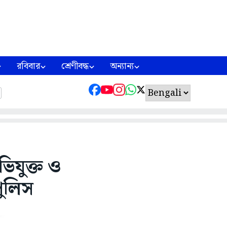
রবিবার
শ্রেণীবদ্ধ
অন্যান্য
িযুক্ত ও
পুলিস