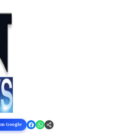
 on Google