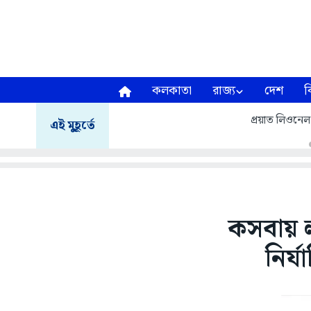
কলকাতা
রাজ্য
দেশ
ব
প্রয়াত লিওনেল
এই মুহূর্তে
কসবায় ল
নির্