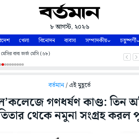
৮ আগস্ট, ২০২৬
িদেশ
খেলা
বিনোদন
ব্যবসা
সম্পাদকীয়
চতুষ্পর্ণী
 মেসির বাবা জর্জ মেসি (৬৮)
বর্তমান
/ এই মুহূর্তে
’কলেজে গণধর্ষণ কাণ্ড: তিন অভ
যাতিতার থেকে নমুনা সংগ্রহ করল 