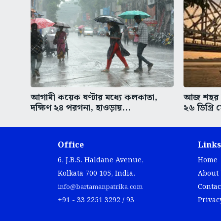
আগামী কয়েক ঘণ্টার মধ্যে কলকাতা,
আজ শহর কল
দক্ষিণ ২৪ পরগনা, হাওড়ায়...
২৬ ডিগ্রি 
Office
Links
6, J.B.S. Haldane Avenue,
Home
Kolkata 700 105, India.
About
Contac
info@bartamanpatrika.com
+91 - 33 2251 3292 / 93
Privac