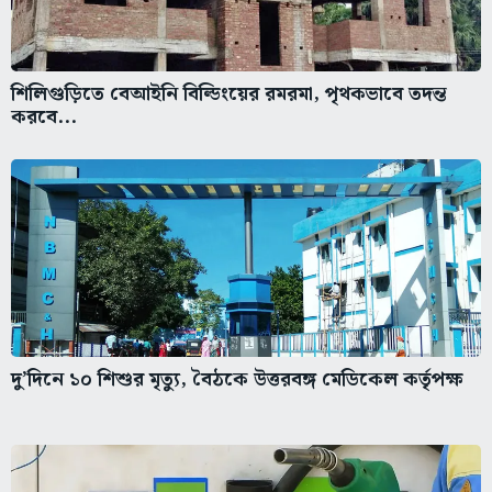
শিলিগুড়িতে বেআইনি বিল্ডিংয়ের রমরমা, পৃথকভাবে তদন্ত
করবে...
দু’দিনে ১০ শিশুর মৃত্যু, বৈঠকে উত্তরবঙ্গ মেডিকেল কর্তৃপক্ষ