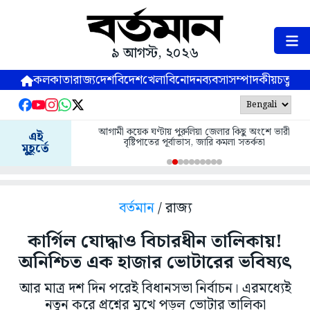
৯ আগস্ট, ২০২৬
কলকাতা
রাজ্য
দেশ
বিদেশ
খেলা
বিনোদন
ব্যবসা
সম্পাদকীয়
চতুষ্পর্ণ
আগামী কয়েক ঘণ্টায় পুরুলিয়া জেলার কিছু অংশে ভারী
এই
বৃষ্টিপাতের পূর্বাভাস, জারি কমলা সতর্কতা
মুহূর্তে
বর্তমান
/ রাজ্য
কার্গিল যোদ্ধাও বিচারধীন তালিকায়!
অনিশ্চিত এক হাজার ভোটারের ভবিষ্যৎ
আর মাত্র দশ দিন পরেই বিধানসভা নির্বাচন। এরমধ্যেই
নতুন করে প্রশ্নের মুখে পড়ল ভোটার তালিকা