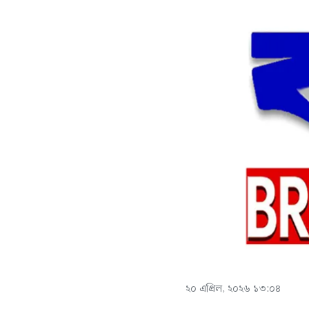
২০ এপ্রিল, ২০২৬ ১৩:০৪