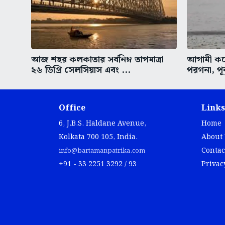
আজ শহর কলকাতার সর্বনিম্ন তাপমাত্রা
আগামী কয়ে
২৬ ডিগ্রি সেলসিয়াস এবং ...
পরগনা, পূর
Office
Links
6, J.B.S. Haldane Avenue,
Home
Kolkata 700 105, India.
About
Contac
info@bartamanpatrika.com
+91 - 33 2251 3292 / 93
Privac