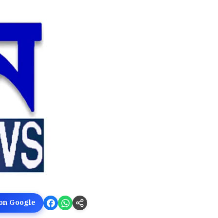
 on Google