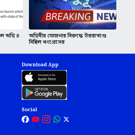
ইল অগ্নি ৪
অগ্নিবীর যোজনার বিরুদ্ধে উত্তরাখণ্ডে
মিছিল কংগ্রেসের
Download App
Social