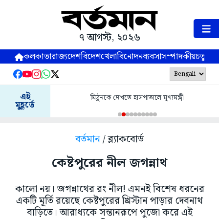
৭ আগস্ট, ২০২৬
কলকাতা
রাজ্য
দেশ
বিদেশ
খেলা
বিনোদন
ব্যবসা
সম্পাদকীয়
চতুষ্পর্ণ
এই
মিঠুনকে দেখতে হাসপাতালে মুখ্যমন্ত্রী
মুহূর্তে
বর্তমান
/ ব্ল্যাকবোর্ড
কেষ্টপুরের নীল জগন্নাথ
কালো নয়। জগন্নাথের রং নীল! এমনই বিশেষ ধরনের
একটি মূর্তি রয়েছে কেষ্টপুরের খ্রিস্টান পাড়ার দেবনাথ
বাড়িতে। আরাধ্যকে সন্তানরূপে পুজো করে এই