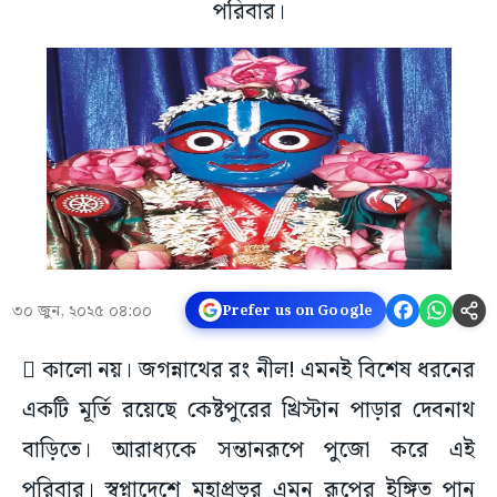
পরিবার।
৩০ জুন, ২০২৫ ০৪:০০
Prefer us on Google
 কালো নয়। জগন্নাথের রং নীল! এমনই বিশেষ ধরনের
একটি মূর্তি রয়েছে কেষ্টপুরের খ্রিস্টান পাড়ার দেবনাথ
বাড়িতে। আরাধ্যকে সন্তানরূপে পুজো করে এই
পরিবার। স্বপ্নাদেশে মহাপ্রভুর এমন রূপের ইঙ্গিত পান