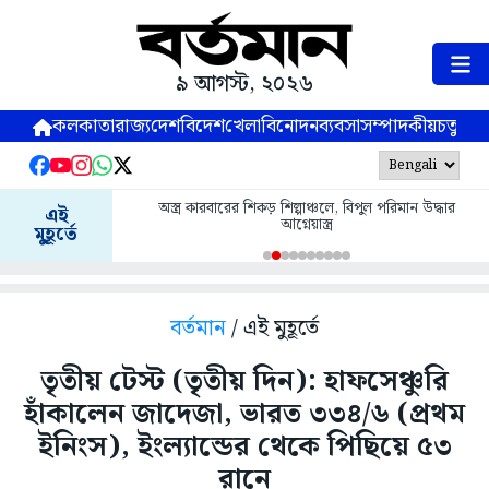
৯ আগস্ট, ২০২৬
কলকাতা
রাজ্য
দেশ
বিদেশ
খেলা
বিনোদন
ব্যবসা
সম্পাদকীয়
চতুষ্পর্ণ
অস্ত্র কারবারের শিকড় শিল্পাঞ্চলে, বিপুল পরিমান উদ্ধার
এই
আগ্নেয়াস্ত্র
মুহূর্তে
বর্তমান
/ এই মুহূর্তে
তৃতীয় টেস্ট (তৃতীয় দিন): হাফসেঞ্চুরি
হাঁকালেন জাদেজা, ভারত ৩৩৪/৬ (প্রথম
ইনিংস), ইংল্যান্ডের থেকে পিছিয়ে ৫৩
রানে