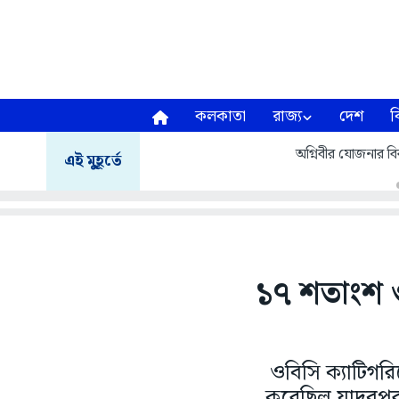
কলকাতা
রাজ্য
দেশ
ব
অগ্নিবীর যোজনার বির
এই মুহূর্তে
১৭ শতাংশ ও
ওবিসি ক্যাটিগরিত
করেছিল যাদবপুর