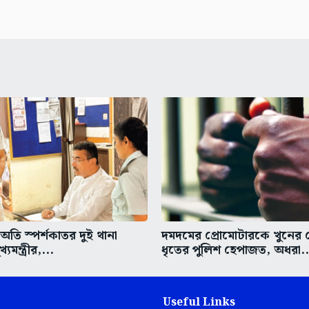
তি স্পর্শকাতর দুই থানা
দমদমের প্রোমোটারকে খুনের চে
্যমন্ত্রীর,...
ধৃতের পুলিশ হেপাজত, অধরা..
Useful Links