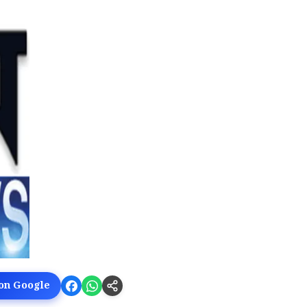
 on Google