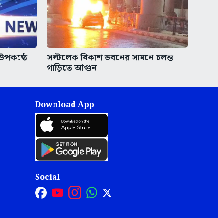
 উপকণ্ঠে
সল্টলেক বিকাশ ভবনের সামনে চলন্ত
গাড়িতে আগুন
Download App
Social