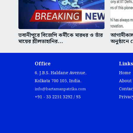
ভবানীপুরে বিজেপি কর্মীকে মারধর ও তাঁর
আগামীকাল 
মায়ের শ্লীলতাহানির...
অনুষ্ঠানে
Office
Links
6, J.B.S. Haldane Avenue,
Home
Kolkata 700 105, India.
About
Contac
info@bartamanpatrika.com
+91 - 33 2251 3292 / 93
Privac