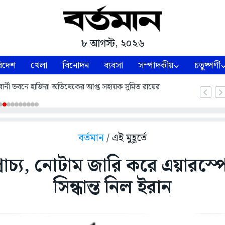
৮ আগস্ট, ২০২৬
িদেশ
খেলা
বিনোদন
ব্যবসা
সম্পাদকীয়
চতুষ্পর্ণী
ভবানী ভবনে হাজিরা অভিষেকের আপ্ত সহায়ক সুমিত রায়ের
বর্তমান
/ এই মুহূর্তে
প্রাচ্য, নোটাম জারি করে এয়ারস্প
সিন্ধান্ত নিল ইরান