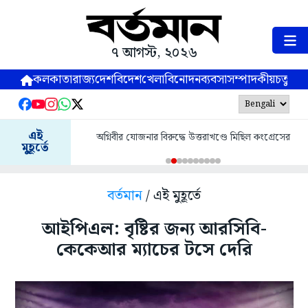
৭ আগস্ট, ২০২৬
কলকাতা
রাজ্য
দেশ
বিদেশ
খেলা
বিনোদন
ব্যবসা
সম্পাদকীয়
চতুষ্পর্ণ
এই
অগ্নিবীর যোজনার বিরুদ্ধে উত্তরাখণ্ডে মিছিল কংগ্রেসের
মুহূর্তে
বর্তমান
/ এই মুহূর্তে
আইপিএল: বৃষ্টির জন্য আরসিবি-
কেকেআর ম্যাচের টসে দেরি