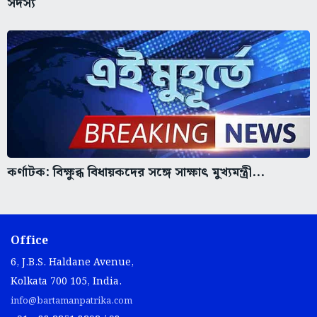
সদস্য
কর্ণাটক: বিক্ষুব্ধ বিধায়কদের সঙ্গে সাক্ষাৎ মুখ্যমন্ত্রী...
Office
6, J.B.S. Haldane Avenue,
Kolkata 700 105, India.
info@bartamanpatrika.com