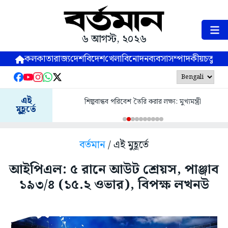
৬ আগস্ট, ২০২৬
কলকাতা
রাজ্য
দেশ
বিদেশ
খেলা
বিনোদন
ব্যবসা
সম্পাদকীয়
চতুষ্পর্ণ
এই
শিল্পবান্ধব পরিবেশ তৈরি করার লক্ষ্য: মুখ্যমন্ত্রী
মুহূর্তে
বর্তমান
/ এই মুহূর্তে
আইপিএল: ৫ রানে আউট শ্রেয়স, পাঞ্জাব
১৯৩/৪ (১৫.২ ওভার), বিপক্ষ লখনউ