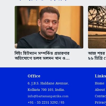
বিইং হিউম্যান সম্পর্কিত প্রতারণার
আজ শহর কল
অভিযোগে তলব সলমন খান ও...
২৬ ডিগ্রি 
Office
Links
6, J.B.S. Haldane Avenue,
Home
Kolkata 700 105, India.
About
Contac
info@bartamanpatrika.com
+91 - 33 2251 3292 / 93
Privac