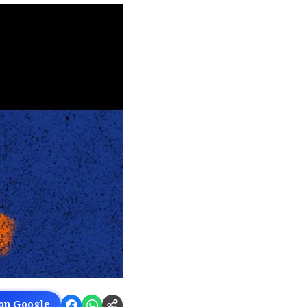
 on Google