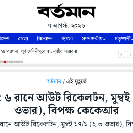
৭ আগস্ট, ২০২৬
িদেশ
খেলা
বিনোদন
ব্যবসা
সম্পাদকীয়
চতুষ্পর্ণী
৪ পরগনা, পূর্ব মেদিনীপুরে ঝড়-বৃষ্টির সম্ভাবনা
বর্তমান
/ এই মুহূর্তে
৬ রানে আউট রিকেলটন, মুম্বই 
ওভার), বিপক্ষ কেকেআর
ানে আউট রিকেলটন, মুম্বই ১৭/১ (২.৩ ওভার), ব