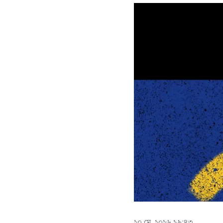
২০ মে, ২০২৬ ১৯:৪৩