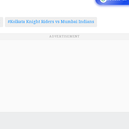
I
#Kolkata Knight Riders vs Mumbai Indians
ADVERTISEMENT