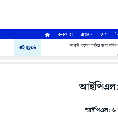
কলকাতা
রাজ্য
দেশ
ব
আগামী কয়েক ঘণ্টার মধ্যে দক্ষিণ ২
এই মুহূর্তে
আইপিএল: 
আইপিএল: ৬ র