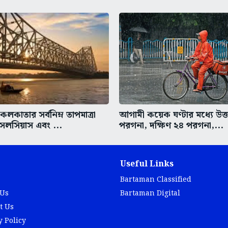
কাতার সর্বনিম্ন তাপমাত্রা
আগামী কয়েক ঘণ্টার মধ্যে উত্
সেলসিয়াস এবং ...
পরগনা, দক্ষিণ ২৪ পরগনা,...
Useful Links
Bartaman Classified
 Us
Bartaman Digital
t Us
y Policy