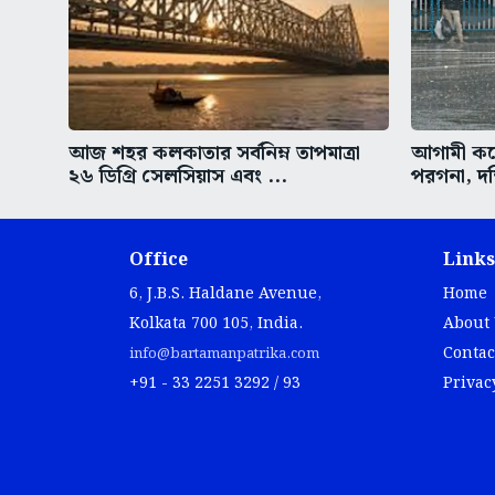
আজ শহর কলকাতার সর্বনিম্ন তাপমাত্রা
আগামী কয়ে
২৬ ডিগ্রি সেলসিয়াস এবং ...
পরগনা, দক
Office
Links
6, J.B.S. Haldane Avenue,
Home
Kolkata 700 105, India.
About
Contac
info@bartamanpatrika.com
+91 - 33 2251 3292 / 93
Privac