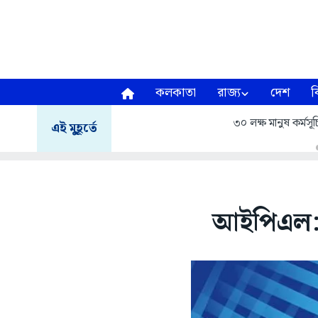
কলকাতা
রাজ্য
দেশ
ব
৩০ লক্ষ মানুষ কর্মসূচ
এই মুহূর্তে
আইপিএল: শু