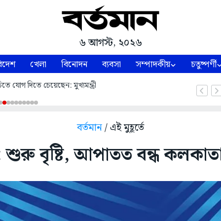
৬ আগস্ট, ২০২৬
িদেশ
খেলা
বিনোদন
ব্যবসা
সম্পাদকীয়
চতুষ্পর্ণী
িতে যোগ দিতে চেয়েছেন: মুখ্যমন্ত্রী
বর্তমান
/ এই মুহূর্তে
রু বৃষ্টি, আপাতত বন্ধ কলকাতা-ম