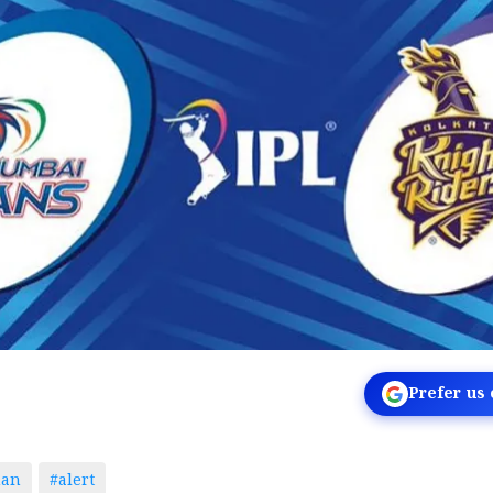
Prefer us
man
#alert