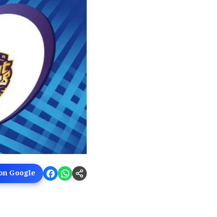
 on Google