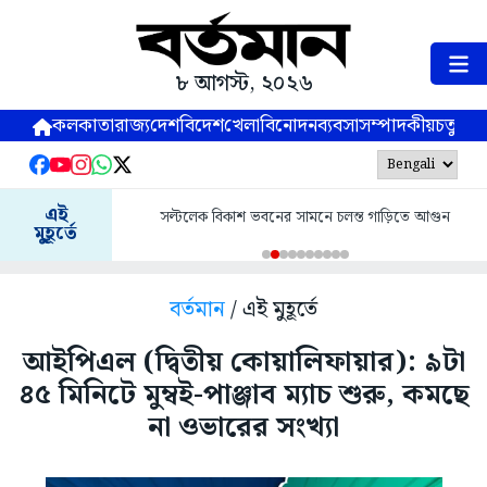
৮ আগস্ট, ২০২৬
কলকাতা
রাজ্য
দেশ
বিদেশ
খেলা
বিনোদন
ব্যবসা
সম্পাদকীয়
চতুষ্পর্ণ
এই
সল্টলেক বিকাশ ভবনের সামনে চলন্ত গাড়িতে আগুন
মুহূর্তে
বর্তমান
/ এই মুহূর্তে
আইপিএল (দ্বিতীয় কোয়ালিফায়ার): ৯টা
৪৫ মিনিটে মুম্বই-পাঞ্জাব ম্যাচ শুরু, কমছে
না ওভারের সংখ্যা