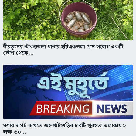
বীরভূমের কাঁকরতলা থানার হরিএকতলা গ্রাম সংলগ্ন একটি
ঝোঁপ থেকে...
মশার দাপট রুখতে জলপাইগুড়ির চারটি পুরসভা এলাকায় ২
লক্ষ ৬০...