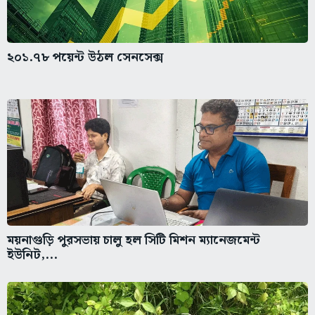
২০১.৭৮ পয়েন্ট উঠল সেনসেক্স
ময়নাগুড়ি পুরসভায় চালু হল সিটি মিশন ম্যানেজমেন্ট
ইউনিট,...