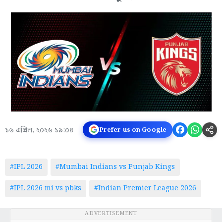
১৬ এপ্রিল, ২০২৬ ১৯:০৪
Prefer us on Google
#IPL 2026
#Mumbai Indians vs Punjab Kings
#IPL 2026 mi vs pbks
#Indian Premier League 2026
ADVERTISEMENT