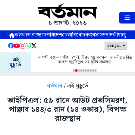
৮ আগস্ট, ২০২৬
কলকাতা
রাজ্য
দেশ
বিদেশ
খেলা
বিনোদন
ব্যবসা
সম্পাদকীয়
চতুষ্পর্ণ
আগামী কয়েক ঘণ্টায় হুগলি, উত্তর ২৪ পরগনা, ও নদীয়ার কিছু
এই
অংশে বজ্রবিদ্যুৎ সহ বৃষ্টির সম্ভাবনা
মুহূর্তে
বর্তমান
/ এই মুহূর্তে
আইপিএল: ৫৯ রানে আউট প্রভসিমরণ,
পাঞ্জাব ১৪৪/৩ রান (১৪ ওভার), বিপক্ষ
রাজস্থান