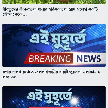
বীরভূমের কাঁকরতলা থানার হরিএকতলা গ্রাম সংলগ্ন একটি
ঝোঁপ থেকে...
মশার দাপট রুখতে জলপাইগুড়ির চারটি পুরসভা এলাকায় ২
লক্ষ ৬০...