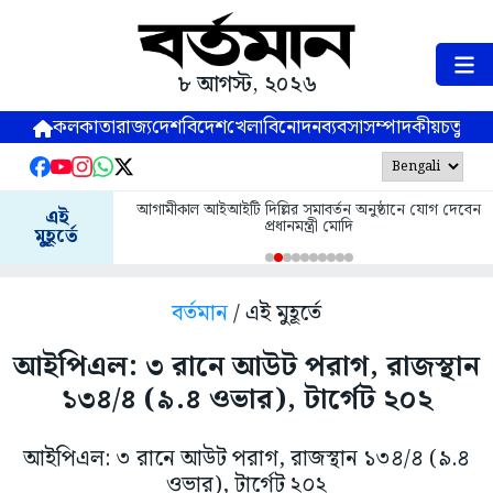
৮ আগস্ট, ২০২৬
কলকাতা
রাজ্য
দেশ
বিদেশ
খেলা
বিনোদন
ব্যবসা
সম্পাদকীয়
চতুষ্পর্ণ
আগামীকাল আইআইটি দিল্লির সমাবর্তন অনুষ্ঠানে যোগ দেবেন
এই
প্রধানমন্ত্রী মোদি
মুহূর্তে
বর্তমান
/ এই মুহূর্তে
আইপিএল: ৩ রানে আউট পরাগ, রাজস্থান
১৩৪/৪ (৯.৪ ওভার), টার্গেট ২০২
আইপিএল: ৩ রানে আউট পরাগ, রাজস্থান ১৩৪/৪ (৯.৪
ওভার), টার্গেট ২০২