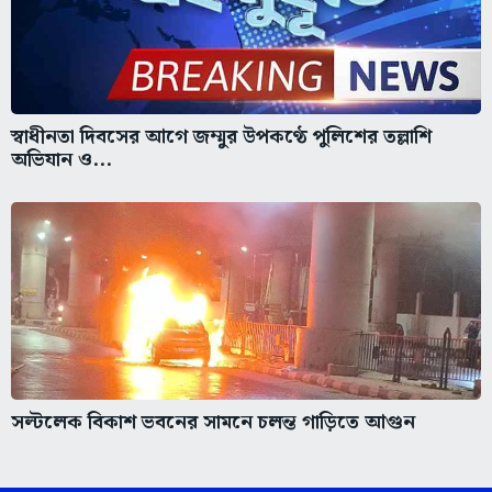
স্বাধীনতা দিবসের আগে জম্মুর উপকণ্ঠে পুলিশের তল্লাশি
অভিযান ও...
সল্টলেক বিকাশ ভবনের সামনে চলন্ত গাড়িতে আগুন