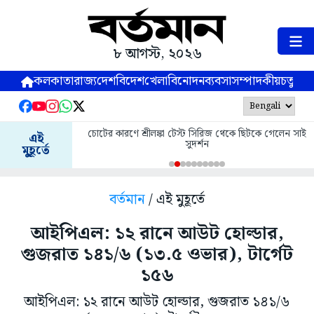
৮ আগস্ট, ২০২৬
কলকাতা
রাজ্য
দেশ
বিদেশ
খেলা
বিনোদন
ব্যবসা
সম্পাদকীয়
চতুষ্পর্ণ
চোটের কারণে শ্রীলঙ্কা টেস্ট সিরিজ থেকে ছিটকে গেলেন সাই
এই
সুদর্শন
মুহূর্তে
বর্তমান
/ এই মুহূর্তে
আইপিএল: ১২ রানে আউট হোল্ডার,
গুজরাত ১৪১/৬ (১৩.৫ ওভার), টার্গেট
১৫৬
আইপিএল: ১২ রানে আউট হোল্ডার, গুজরাত ১৪১/৬