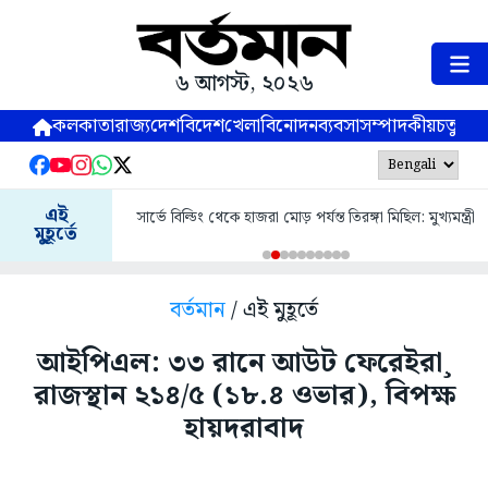
৬ আগস্ট, ২০২৬
কলকাতা
রাজ্য
দেশ
বিদেশ
খেলা
বিনোদন
ব্যবসা
সম্পাদকীয়
চতুষ্পর্ণ
এই
সার্ভে বিল্ডিং থেকে হাজরা মোড় পর্যন্ত তিরঙ্গা মিছিল: মুখ্যমন্ত্রী
মুহূর্তে
বর্তমান
/ এই মুহূর্তে
আইপিএল: ৩৩ রানে আউট ফেরেইরা¸
রাজস্থান ২১৪/৫ (১৮.৪ ওভার), বিপক্ষ
হায়দরাবাদ