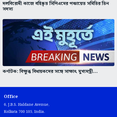
দলবিরোধী কাজে বহিষ্কৃত সিপিএমের পঞ্চায়েত সমিতির তিন
সদস্য
কর্ণাটক: বিক্ষুব্ধ বিধায়কদের সঙ্গে সাক্ষাৎ মুখ্যমন্ত্রী...
Office
6, J.B.S. Haldane Avenue,
Kolkata 700 105, India.