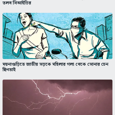
তলব সিআইডির
ময়নাগুড়িতে জাতীয় সড়কে মহিলার গলা থেকে সোনার চেন
ছিনতাই