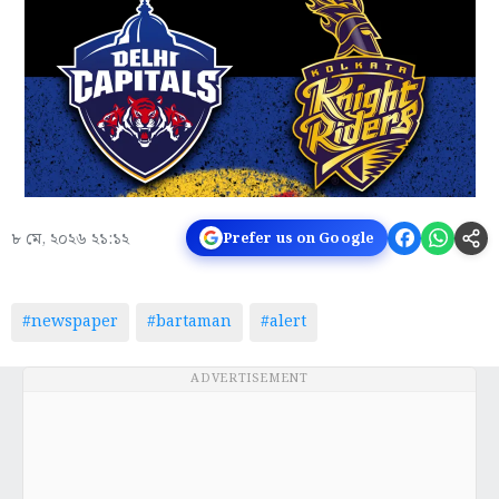
৮ মে, ২০২৬ ২১:১২
Prefer us on Google
#newspaper
#bartaman
#alert
ADVERTISEMENT