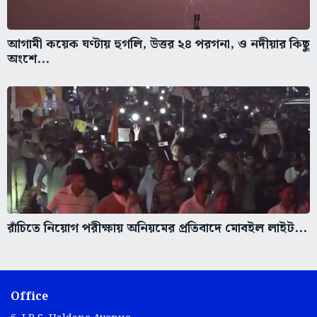
আগামী কয়েক ঘণ্টায় হুগলি, উত্তর ২৪ পরগনা, ও নদীয়ার কিছু
অংশে...
রাঁচিতে নিয়োগ পরীক্ষায় অনিয়মের প্রতিবাদে মোবইল লাইট...
Office