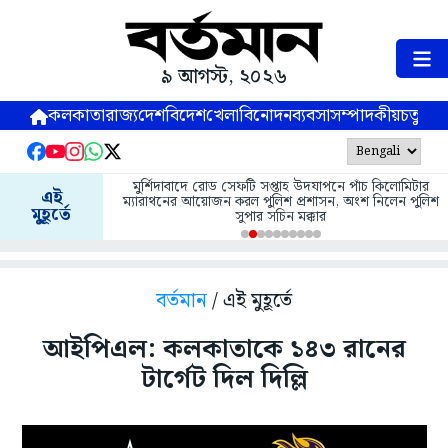
৯ আগস্ট, ২০২৬
কলকাতা
রাজ্য
দেশ
বিদেশ
খেলা
বিনোদন
ব্যবসা
সম্পাদকীয়
চতুষ্পর্ণ
মুর্শিদাবাদে রোড সেফটি সপ্তাহ উদযাপনে পাঁচ কিলোমিটার
এই
ম্যারাথনের আয়োজন করল পুলিশ প্রশাসন, অংশ নিলেন পুলিশ
মুহূর্তে
সুপার সচিন মক্কার
বর্তমান
/ এই মুহূর্তে
আইপিএল: কলকাতাকে ১৪৩ রানের
টার্গেট দিল দিল্লি