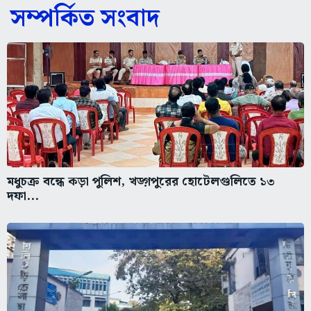
সম্পর্কিত সংবাদ
মধুচক্র বন্ধে কড়া পুলিশ, খড়্গপুরের হোটেলগুলিতে ১৩
দফা...