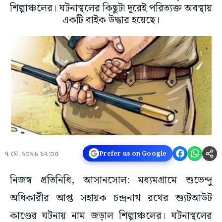
শিল্পাঞ্চলের। ঘটনাস্থলের কিছুটা দূরেই পরিত্যক্ত অবস্থায়
একটি বাইক উদ্ধার হয়েছে।
৭ মে, ২০২৬ ১৭:০৫
Prefer us on Google
নিজস্ব প্রতিনিধি, আসানসোল: মধ্যমগ্রামে শুভেন্দু
অধিকারীর আপ্ত সহায়ক চন্দ্রনাথ রথের শ্যুটআউট
কাণ্ডের ঘটনায় নাম জড়াল শিল্পাঞ্চলের। ঘটনাস্থলের