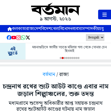
৯ আগস্ট, ২০২৬
কলকাতা
রাজ্য
দেশ
বিদেশ
খেলা
বিনোদন
ব্যবসা
সম্পাদকীয়
চতুষ্পর্ণ
ময়নাগুড়িতে জাতীয় সড়কে মহিলার গলা থেকে সোনার চেন
এই
ছিনতাই
মুহূর্তে
বর্তমান
/ রাজ্য
চন্দ্রনাথ রথের শ্যুট আউট কাণ্ডে এবার নাম
জড়াল শিল্পাঞ্চলের, শুরু তদন্ত
মধ্যমগ্রামে শুভেন্দু অধিকারীর আপ্ত সহায়ক চন্দ্রনাথ
রথের শ্যুটআউট কাণ্ডের ঘটনায় নাম জড়াল