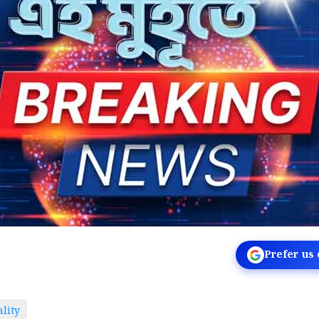
Prefer us
lity