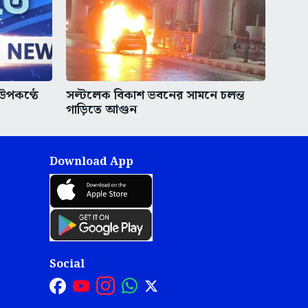
 উপকণ্ঠে
সল্টলেক বিকাশ ভবনের সামনে চলন্ত
গাড়িতে আগুন
Download App
Social