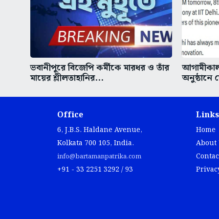
ভবানীপুরে বিজেপি কর্মীকে মারধর ও তাঁর
আগামীকাল 
মায়ের শ্লীলতাহানির...
অনুষ্ঠানে
Office
Links
6, J.B.S. Haldane Avenue,
Home
Kolkata 700 105, India.
About
Contac
info@bartamanpatrika.com
+91 - 33 2251 3292 / 93
Privac