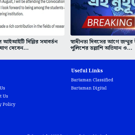
আইআইটি দিল্লির সমাবর্তন
স্বাধীনতা দিবসের আগে জম্মুর
 যোগ দেবেন...
পুলিশের তল্লাশি অভিযান ও...
Useful Links
Bartaman Classified
 Us
Bartaman Digital
t Us
y Policy