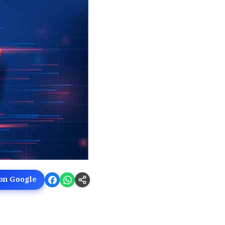
 on Google