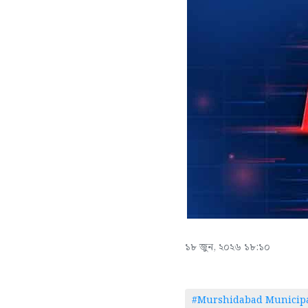
১৮ জুন, ২০২৬ ১৮:১০
#Murshidabad Municipa