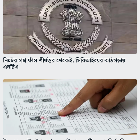
নিটের প্রশ্ন ফাঁস শীর্ষস্তর থেকেই, সিবিআইয়ের কাঠগড়ায়
এনটিএ