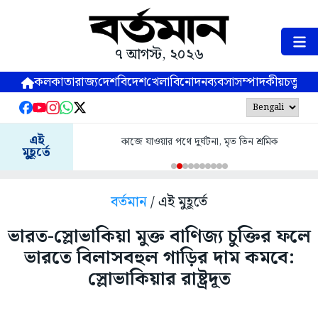
৭ আগস্ট, ২০২৬
কলকাতা
রাজ্য
দেশ
বিদেশ
খেলা
বিনোদন
ব্যবসা
সম্পাদকীয়
চতুষ্পর্ণ
এই
কাজে যাওয়ার পথে দুর্ঘটনা, মৃত তিন শ্রমিক
মুহূর্তে
বর্তমান
/ এই মুহূর্তে
ভারত-স্লোভাকিয়া মুক্ত বাণিজ্য চুক্তির ফলে
ভারতে বিলাসবহুল গাড়ির দাম কমবে:
স্লোভাকিয়ার রাষ্ট্রদূত