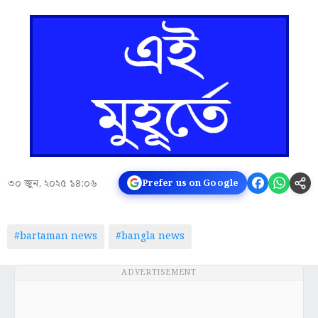
৩০ জুন, ২০২৫ ১৪:০৬
Prefer us on Google
#bartaman news
#bangla news
ADVERTISEMENT