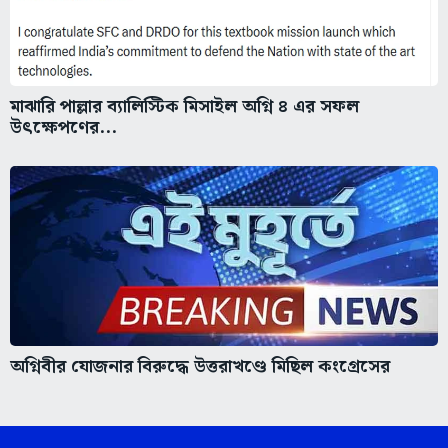
মাঝারি পাল্লার ব্যালিস্টিক মিসাইল অগ্নি ৪ এর সফল
উৎক্ষেপণের...
অগ্নিবীর যোজনার বিরুদ্ধে উত্তরাখণ্ডে মিছিল কংগ্রেসের